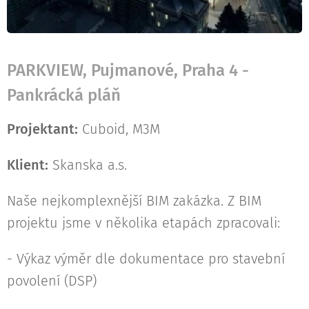
PARKVIEW, Pujmanové, Praha 4 -
Pankrácká pláň
Projektant:
Cuboid, M3M
Klient:
Skanska a.s.
Naše nejkomplexnější BIM zakázka. Z BIM
projektu jsme v několika etapách zpracovali:
- Výkaz výměr dle dokumentace pro stavební
povolení (DSP)