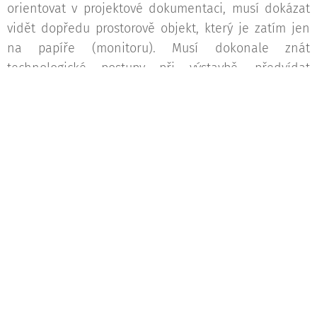
orientovat v projektové dokumentaci, musí dokázat
vidět dopředu prostorově objekt, který je zatím jen
na papíře (monitoru). Musí dokonale znát
technologické postupy při výstavbě, předvídat
všechny pomocné konstrukce, které bude nutné
dočasně zbudovat a musí umět zhodnotit náročnost
atypických konstrukcí. Rozpočtář by měl umět
pracovat nejen s rozpočtářským softwarem, ale s
postupující digitalizací a s nástupem BIM i se
specializovanými 3D softwary, aby si uměl z projektu
vytáhnout všechny potřebné údaje. Praxe na stavbě
je pro rozpočtáře neocenitelným zdrojem zkušeností,
kterou pak může při své práci uplatnit.
Pokud jste dočetli až sem, možná jste nabyli dojmu,
že se zbytečně podrobně rozepisuji o věcech jasných