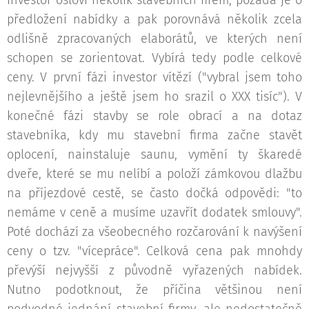
investor osloví několik stavebních firem, požádá je o
předložení nabídky a pak porovnává několik zcela
odlišně zpracovaných elaborátů, ve kterých není
schopen se zorientovat. Vybírá tedy podle celkové
ceny. V první fázi investor vítězí ("vybral jsem toho
nejlevnějšího a ještě jsem ho srazil o XXX tisíc"). V
konečné fázi stavby se role obrací a na dotaz
stavebníka, kdy mu stavební firma začne stavět
oplocení, nainstaluje saunu, vymění ty škaredé
dveře, které se mu nelíbí a položí zámkovou dlažbu
na příjezdové cestě, se často dočká odpovědi: "to
nemáme v ceně a musíme uzavřít dodatek smlouvy".
Poté dochází za všeobecného rozčarování k navýšení
ceny o tzv. "vícepráce". Celková cena pak mnohdy
převýší nejvyšší z původně vyřazených nabídek.
Nutno podotknout, že příčina většinou není