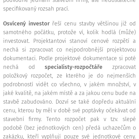
podvodné jednání stavební firmy, ale nedostatečně
specifikovaný rozsah prací.
Osvícený investor
řeší cenu stavby většinou již od
samotného počátku, protože ví, kolik hodlá (může)
investovat. Projektantovi stanoví cenové rozpětí a
nechá si zpracovat co nejpodrobnější projektovou
dokumentaci. Podle projektové dokumentace si poté
nechá od
specialisty-rozpočtáře
zpracovat
položkový rozpočet, ze kterého je do nejmenších
podrobností vidět co všechno, v jakém množství, v
jaké kvalitě, na jakém místě a za jakou cenu bude na
stavbě zabudováno. Dozví se také dopředu aktuální
cenu, kterou by měl v době své poptávky očekávat od
stavební firmy. Tento rozpočet pak v tzv. slepé
podobě (bez jednotkových cen) předá uchazečům o
zakázku, kteří vyplňují pouze své jednotkové ceny.