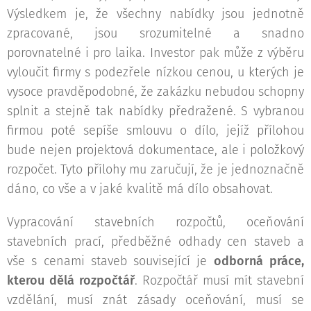
Výsledkem je, že všechny nabídky jsou jednotně
zpracované, jsou srozumitelné a snadno
porovnatelné i pro laika. Investor pak může z výběru
vyloučit firmy s podezřele nízkou cenou, u kterých je
vysoce pravděpodobné, že zakázku nebudou schopny
splnit a stejně tak nabídky předražené. S vybranou
firmou poté sepíše smlouvu o dílo, jejíž přílohou
bude nejen projektová dokumentace, ale i položkový
rozpočet. Tyto přílohy mu zaručují, že je jednoznačně
dáno, co vše a v jaké kvalitě má dílo obsahovat.
Vypracování stavebních rozpočtů, oceňování
stavebních prací, předběžné odhady cen staveb a
vše s cenami staveb související je
odborná práce,
kterou dělá rozpočtář
. Rozpočtář musí mít stavební
vzdělání, musí znát zásady oceňování, musí se